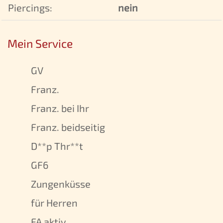
Piercings:
nein
Mein Service
GV
Franz.
Franz. bei Ihr
Franz. beidseitig
D**p Thr**t
GF6
Zungenküsse
für Herren
FA aktiv