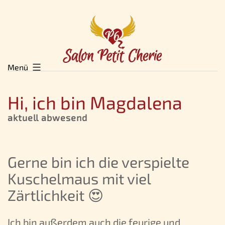
Zum
Inhalt
springen
Menü
Hi, ich bin Magdalena
aktuell abwesend
Gerne bin ich die verspielte
Kuschelmaus mit viel
Zärtlichkeit 😍
Ich bin außerdem auch die feurige und