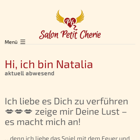
Zum
Inhalt
springen
Menü
Hi, ich bin Natalia
aktuell abwesend
Ich liebe es Dich zu verführen
💋💋💋 zeige mir Deine Lust –
es macht mich an!
…denn ich liebe das Spiel mit dem Feuer und